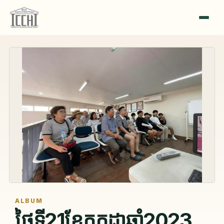
ALBUM
ថ្ងៃទី21ខែកក្កដាឆ្នាំ2023