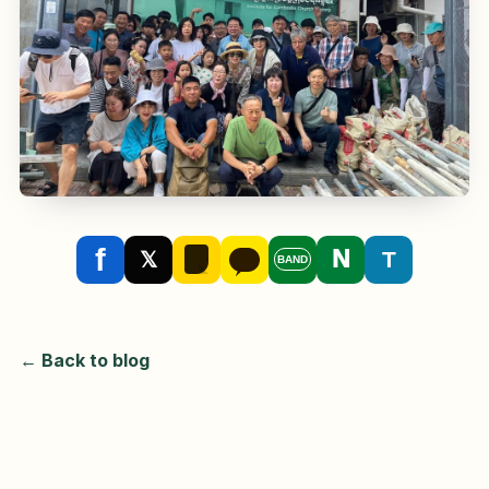
f
N
T
𝕏
BAND
← Back to blog