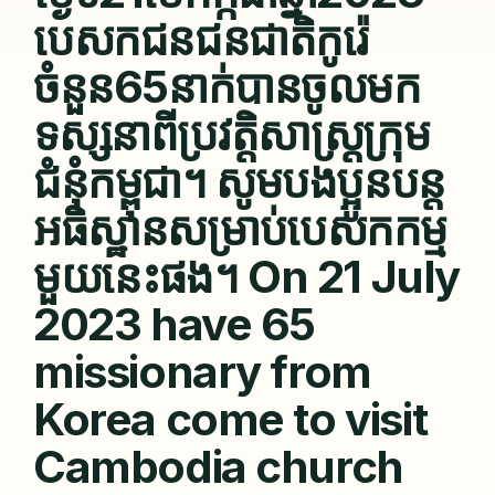
បេសកជនជនជាតិកូរ៉េ
ចំនួន65នាក់បានចូលមក
ទស្សនាពីប្រវត្តិសាស្រ្តក្រុម
ជំនុំកម្ពុជា។ សូមបងប្អូនបន្ត
អធិស្ឋានសម្រាប់បេសកកម្ម
មួយនេះផង។ On 21 July
2023 have 65
missionary from
Korea come to visit
Cambodia church