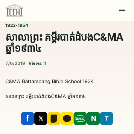
1923-1954
សាលាព្រះ គម្ពីរបាត់ដំបងC&MA
ឆ្នាំ១៩៣៤
7/6/2019
Views
11
C&MA Battambang Bible School 1934
សាលាព្រះ គម្ពីរបាត់ដំបងC&MA ឆ្នាំ១៩៣៤
f
N
T
𝕏
BAND